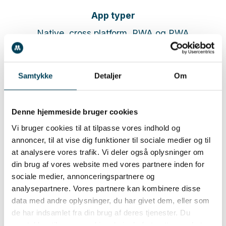
App typer
Native, cross platform, RWA og PWA
Samtykke
Detaljer
Om
Hvad er en native app?
En native app er en app, der er udviklet til én
bestemt platform, fx Android eller iOS. Når der
Denne hjemmeside bruger cookies
Vi bruger cookies til at tilpasse vores indhold og
udvikles en native app, har du derfor alle
annoncer, til at vise dig funktioner til sociale medier og til
forudsætninger for at skabe en app, der er
at analysere vores trafik. Vi deler også oplysninger om
din brug af vores website med vores partnere inden for
optimeret til den pågældende platform og som
sociale medier, annonceringspartnere og
fungerer upåklageligt i alle sammenhænge. Det er
analysepartnere. Vores partnere kan kombinere disse
den absolut bedste løsning, men bagsiden er
data med andre oplysninger, du har givet dem, eller som
de har indsamlet fra din brug af deres tjenester. Du
selvfølgelig, at der skal udvikles én app til hver
samtykker til vores cookies, hvis du fortsætter med at