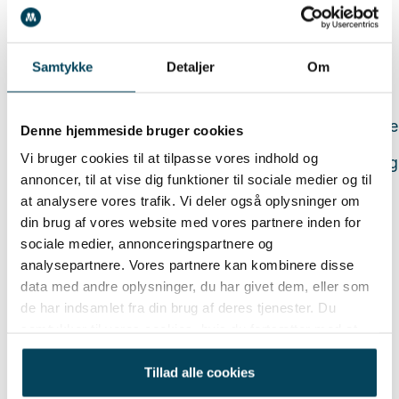
Yderst brugervenligt.
Samtykke
Detaljer
Om
Skalerbart i takt med øget behov og trafik.
Sikrer sikkerhed med regelmæssige opdateringe
Denne hjemmeside bruger cookies
Vi bruger cookies til at tilpasse vores indhold og
Understøtter flere sprog og websites på én gang
annoncer, til at vise dig funktioner til sociale medier og til
Inkluderer SEO-venlige funktioner.
at analysere vores trafik. Vi deler også oplysninger om
din brug af vores website med vores partnere inden for
Inkluderer versionstyring.
sociale medier, annonceringspartnere og
analysepartnere. Vores partnere kan kombinere disse
Muliggør responsivt design.
data med andre oplysninger, du har givet dem, eller som
de har indsamlet fra din brug af deres tjenester. Du
samtykker til vores cookies, hvis du fortsætter med at
anvende vores hjemmeside.
Tillad alle cookies