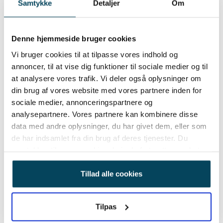
Samtykke
Detaljer
Om
Denne hjemmeside bruger cookies
Vi bruger cookies til at tilpasse vores indhold og
annoncer, til at vise dig funktioner til sociale medier og til
at analysere vores trafik. Vi deler også oplysninger om
din brug af vores website med vores partnere inden for
Skræddersyet app design
sociale medier, annonceringspartnere og
analysepartnere. Vores partnere kan kombinere disse
Hos Diviso udvikler vi digitale løsninger, hvor
data med andre oplysninger, du har givet dem, eller som
design og funktionalitet smelter sammen.
de har indsamlet fra din brug af deres tjenester. Du
samtykker til vores cookies, hvis du fortsætter med at
Vi designer brugervenlige og visuelt stærke apps,
anvende vores hjemmeside.
der styrker din virksomheds digitale identitet og
Tillad alle cookies
skaber engagement hos dine brugere.
Fra de første skitser til det færdige produkt følger vi
Tilpas
dig hele vejen. Vores ekspertise inden for UI