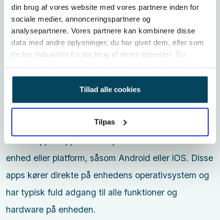
brugernes behov og mål. Disse apps distribueres
din brug af vores website med vores partnere inden for
sociale medier, annonceringspartnere og
typisk gennem officielle app-butikker som Apple
analysepartnere. Vores partnere kan kombinere disse
App Store eller Google Play, hvilket gør det nemt for
data med andre oplysninger, du har givet dem, eller som
brugerne at finde, installere og opdatere dem.
de har indsamlet fra din brug af deres tjenester. Du
samtykker til vores cookies, hvis du fortsætter med at
anvende vores hjemmeside.
Mobilapplikationer kan opdeles i forskellige
Tillad alle cookies
kategorier baseret på hvordan de er bygget :
Tilpas
Native apps: Apps der er specifikke for en bestemt
enhed eller platform, såsom Android eller iOS. Disse
apps kører direkte på enhedens operativsystem og
har typisk fuld adgang til alle funktioner og
hardware på enheden.