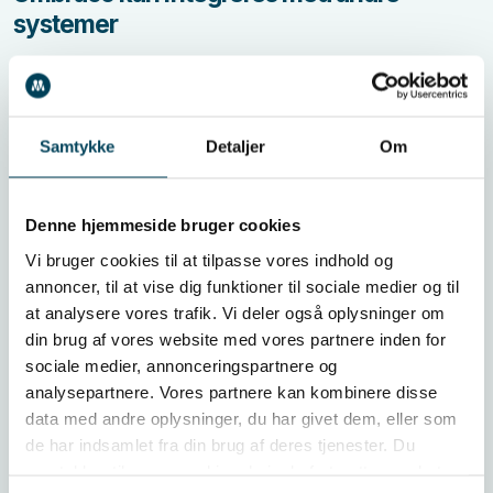
systemer
Fordi Umbraco er et open source CMS-system, er
det muligt at integrere det med eCommerce, CRM,
ERP, nyhedsmails osv. Det giver dig mulighed for at
Samtykke
Detaljer
Om
indrette dit site, så det matcher præcis de behov,
du har. Ønsker du at folk skal kunne tilmelde sig dit
Denne hjemmeside bruger cookies
Vi bruger cookies til at tilpasse vores indhold og
nyhedsbrev? At koble en webshop på? At trække
annoncer, til at vise dig funktioner til sociale medier og til
data ud i dit CRM-system? Så kan Umbraco det
at analysere vores trafik. Vi deler også oplysninger om
din brug af vores website med vores partnere inden for
hele.
sociale medier, annonceringspartnere og
analysepartnere. Vores partnere kan kombinere disse
data med andre oplysninger, du har givet dem, eller som
de har indsamlet fra din brug af deres tjenester. Du
samtykker til vores cookies, hvis du fortsætter med at