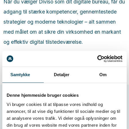
Når du vælger Diviso som dit digitale bureau, får du
adgang til stærke kompetencer, gennemtestede
strategier og moderne teknologier – alt sammen
med målet om at sikre din virksomhed en markant
og effektiv digital tilstedeværelse.
Samtykke
Detaljer
Om
Denne hjemmeside bruger cookies
Digitale løsninger
Vi bruger cookies til at tilpasse vores indhold og
annoncer, til at vise dig funktioner til sociale medier og til
Diviso besidder den nødvendige ekspertise og
at analysere vores trafik. Vi deler også oplysninger om
erfaring til at udvikle softwareløsninger, der både er
din brug af vores website med vores partnere inden for