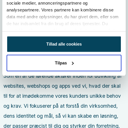
sociale medier, annonceringspartnere og
effektive og giver en optimal brugeroplevelse. Med
analysepartnere. Vores partnere kan kombinere disse
mere end 20 års erfaring med softwareudvikling og
data med andre oplysninger, du har givet dem, eller som
de har indsamlet fra din brug af deres tjenester. Du
over 10 år inden for app-udvikling består vores
samtykker til vores cookies, hvis du fortsætter med at
team af passionerede specialister, der skaber
anvende vores hjemmeside.
Tillad alle cookies
løsninger, hvor brugervenlighed, æstetik og
marketing går op i en højere enhed.
Tilpas
Vi står klar til at løfte din software til næste niveau.
Som en af de førende aktører inden for udvikling af
websites, webshops og apps ved vi, hvad der skal
til for at imødekomme vores kunders unikke behov
og krav. Vi fokuserer på at forstå din virksomhed,
dens identitet og mål, så vi kan skabe en løsning,
der passer præcist til dig og styrker din forretning.