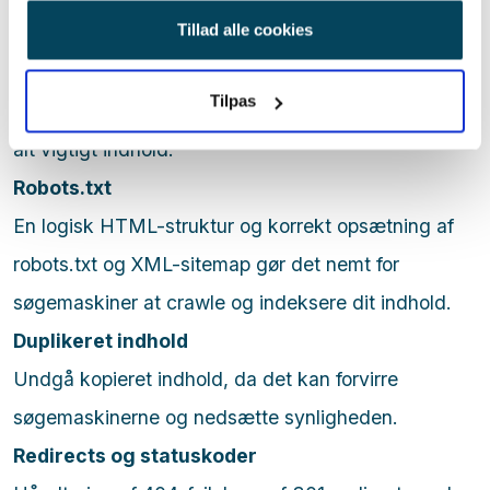
anvende vores hjemmeside.
Tillad alle cookies
HTTP til HTTPS bør være standard.
XML sitemap
Tilpas
Et opdateret XML-sitemap guider søgemaskiner til
alt vigtigt indhold.
Robots.txt
En logisk HTML-struktur og korrekt opsætning af
robots.txt og XML-sitemap gør det nemt for
søgemaskiner at crawle og indeksere dit indhold.
Duplikeret indhold
Undgå kopieret indhold, da det kan forvirre
søgemaskinerne og nedsætte synligheden.
Redirects og statuskoder