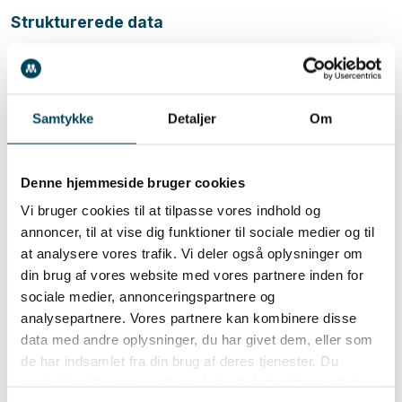
Strukturerede data
Implementering af strukturerede data hjælper
søgemaskiner med at forstå indholdet bedre og kan
give adgang til udvidede søgeresultater som rich
Samtykke
Detaljer
Om
snippets, herunder implementering af schema.org.
Struktur på hjemmesiden
Denne hjemmeside bruger cookies
Skabe en logisk og overskuelig struktur af
Vi bruger cookies til at tilpasse vores indhold og
annoncer, til at vise dig funktioner til sociale medier og til
webadresserne, der hjælper både brugere og
at analysere vores trafik. Vi deler også oplysninger om
søgemaskiner med at forstå indholdet og sikrere
din brug af vores website med vores partnere inden for
sociale medier, annonceringspartnere og
optimal navigation.
analysepartnere. Vores partnere kan kombinere disse
Sikkerhed
data med andre oplysninger, du har givet dem, eller som
de har indsamlet fra din brug af deres tjenester. Du
Et sikkert website med HTTPS er en rankingfaktor
samtykker til vores cookies, hvis du fortsætter med at
og skaber tillid hos brugerne. Overgangen fra