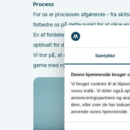
Process
For os er processen afgørende - fra skitse
forbedre os på dette punkt for at sikre en
En af fordelene ved at arbejde tæt samm
optimalt for dem.
Vi tror på, at det kun er fantasien, der s
Samtykke
gerne med nye ideer og teknologier.
Denne hjemmeside bruger c
Vi bruger cookies til at tilpas
vores trafik. Vi deler også o
annonceringspartnere og anal
dem, eller som de har indsaml
anvende vores hjemmeside.