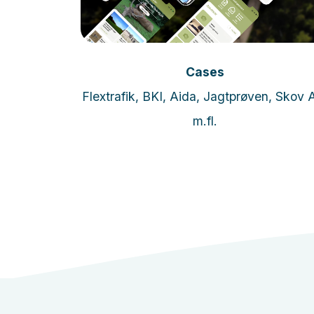
Læs mere
Cases
de tilbud?
Flextrafik, BKI, Aida, Jagtprøven, Skov 
m.fl.