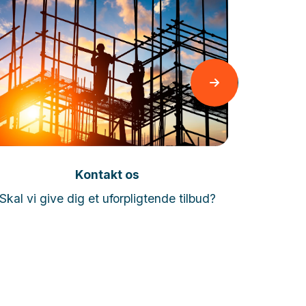
Læs mere
Kontakt os
App ud
Skal vi give dig et uforpligtende tilbud?
Vi lav
brancher 