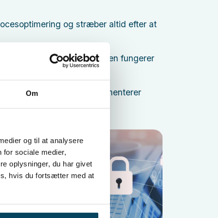
rocesoptimering og stræber altid efter at
edre at vurdere, om processen fungerer
r nye udfordringer og eksperimenterer
Om
 medier og til at analysere
 for sociale medier,
e oplysninger, du har givet
s, hvis du fortsætter med at