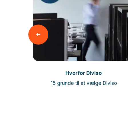
Læs mere
ling
Hvorfor Diviso
r optimale
15 grunde til at vælge Diviso
et behov og