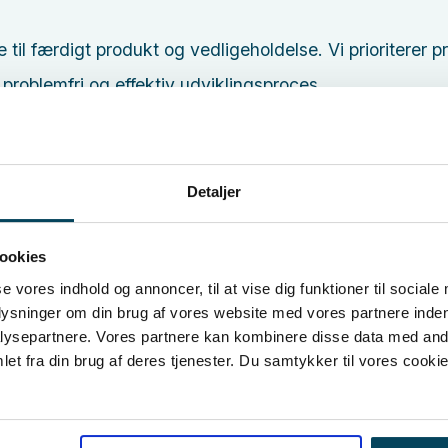
 til færdigt produkt og vedligeholdelse. Vi prioriterer p
 problemfri og effektiv udviklingsproces.
en med vores kunder er, at det giver os mulighed for b
ætter grænser for, hvad vi kan opnå. Vi er altid åbne fo
Detaljer
ookies
se vores indhold og annoncer, til at vise dig funktioner til sociale
plysninger om din brug af vores website med vores partnere inden
ysepartnere. Vores partnere kan kombinere disse data med andr
et fra din brug af deres tjenester. Du samtykker til vores cookie