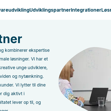
areudvikling
Udviklingspartner
Integrationer
Løs
tner
og kombinerer ekspertise
ale løsninger. Vi har et
reative unge udviklere,
 viden og nytænkning.
der. Vi lytter til dine
 dig aktivt i
tatet lever op til, og
nger.