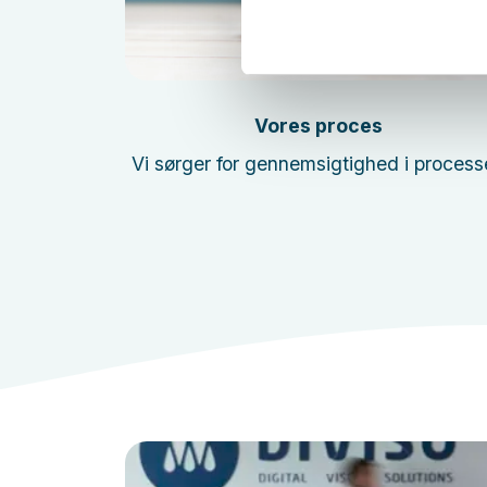
Læs mere
Vores proces
res
Vi sørger for gennemsigtighed i process
 dagligt.