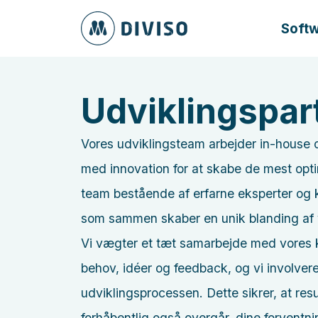
Softw
Udviklingspar
Vores udviklingsteam arbejder in-house 
med innovation for at skabe de mest optim
team bestående af erfarne eksperter og k
som sammen skaber en unik blanding af
Vi vægter et tæt samarbejde med vores kun
behov, idéer og feedback, og vi involverer
udviklingsprocessen. Dette sikrer, at resul
forhåbentlig også overgår, dine forventni