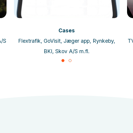
Læs mere
Cases
A/S
Flextrafik, GoVisit, Jæger app, Rynkeby,
T
BKI, Skov A/S m.fl.