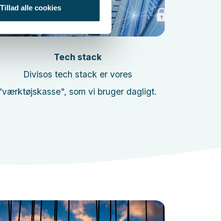
Tillad alle cookies
Læs mere
Tech stack
Divisos tech stack er vores
Vi sørger
"værktøjskasse", som vi bruger dagligt.