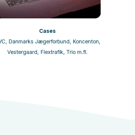
Læs mere
Cases
VC, Danmarks Jægerforbund, Koncenton,
Skal vi 
Vestergaard, Flextrafik, Trio m.fl.