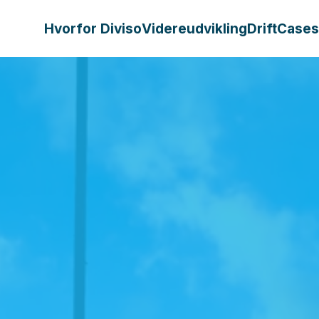
Hvorfor Diviso
Videreudvikling
Drift
Cases