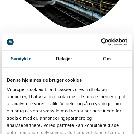
AI løsninger til virksomheder
AI kan anvendes på mange måder i virksomheder
Samtykke
Detaljer
Om
for at forbedre effektivitet og beslutningstagning.
For eksempel kan AI analysere store mængder data
Denne hjemmeside bruger cookies
og identificere mønstre, som hjælper med at
Vi bruger cookies til at tilpasse vores indhold og
forudsige kundeadfærd eller optimere lagerstyring.
annoncer, til at vise dig funktioner til sociale medier og til
at analysere vores trafik. Vi deler også oplysninger om
AI-baserede chatbots kan forbedre kundeservice
din brug af vores website med vores partnere inden for
ved at besvare spørgsmål hurtigt og døgnet rundt,
sociale medier, annonceringspartnere og
mens automatiserede systemer kan håndtere
analysepartnere. Vores partnere kan kombinere disse
data med andre oplysninger, du har givet dem, eller som