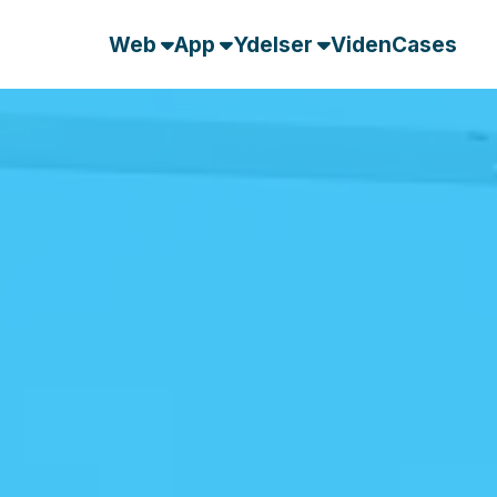
Web
App
Ydelser
Viden
Cases