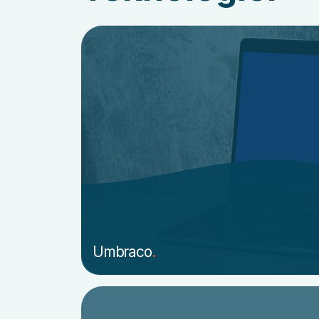
Umbraco
.