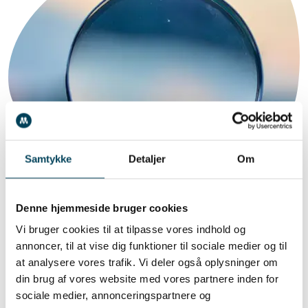
Samtykke
Detaljer
Om
Denne hjemmeside bruger cookies
Vi bruger cookies til at tilpasse vores indhold og
Hvad er kunstig intelligens
annoncer, til at vise dig funktioner til sociale medier og til
at analysere vores trafik. Vi deler også oplysninger om
Kunstig intelligens er en teknologi, der giver
din brug af vores website med vores partnere inden for
computere og maskiner mulighed for at udføre
sociale medier, annonceringspartnere og