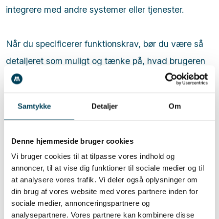
integrere med andre systemer eller tjenester.
Når du specificerer funktionskrav, bør du være så
detaljeret som muligt og tænke på, hvad brugeren
skal gøre for at udføre den pågældende funktion.
Det kan være nyttigt at opdele funktionskravene i
Samtykke
Detaljer
Om
mindre dele og beskrive hver enkelt trin i
processen.
Denne hjemmeside bruger cookies
Vi bruger cookies til at tilpasse vores indhold og
Her er et eksempel på en
annoncer, til at vise dig funktioner til sociale medier og til
at analysere vores trafik. Vi deler også oplysninger om
funktionskravspecifikation:
din brug af vores website med vores partnere inden for
Funktion: Tilføjelse af en opgave til en to-do-liste
sociale medier, annonceringspartnere og
Brugeren skal kunne trykke på en knap for at åbne
analysepartnere. Vores partnere kan kombinere disse