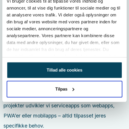
Vi bruger cookies til at tilpasse vores indhold og
Med en serviceapp kan I gøre jeres ydelser nemt
annoncer, til at vise dig funktioner til sociale medier og til
tilgængelige for kunderne eller digitalt understøtte
at analysere vores trafik. Vi deler også oplysninger om
din brug af vores website med vores partnere inden for
eksisterende services. Samtidig bidrager appen til
sociale medier, annonceringspartnere og
øget automatisering i forretningen og giver
analysepartnere. Vores partnere kan kombinere disse
data med andre oplysninger, du har givet dem, eller som
værdifuld indsigt i kundernes behov og adfærd.
de har indsamlet fra din brug af deres tjenester. Du
Vi udvikler et brugervenligt og overskueligt system
samtykker til vores cookies, hvis du fortsætter med at
anvende vores hjemmeside.
til jeres kunder, som hjælper jer med at spare både
Tillad alle cookies
tid og omkostninger. En serviceapp samler og gør
information, viden, produkter og nyheder let
Tilpas
tilgængelige. Med solid erfaring fra tidligere
projekter udvikler vi serviceapps som webapps,
PWA’er eller mobilapps – altid tilpasset jeres
specifikke behov.