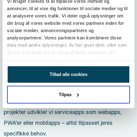
Vi bruger cookies til at tilpasse vores indhold og
Med en serviceapp kan I gøre jeres ydelser nemt
annoncer, til at vise dig funktioner til sociale medier og til
tilgængelige for kunderne eller digitalt understøtte
at analysere vores trafik. Vi deler også oplysninger om
din brug af vores website med vores partnere inden for
eksisterende services. Samtidig bidrager appen til
sociale medier, annonceringspartnere og
øget automatisering i forretningen og giver
analysepartnere. Vores partnere kan kombinere disse
data med andre oplysninger, du har givet dem, eller som
værdifuld indsigt i kundernes behov og adfærd.
de har indsamlet fra din brug af deres tjenester. Du
Vi udvikler et brugervenligt og overskueligt system
samtykker til vores cookies, hvis du fortsætter med at
anvende vores hjemmeside.
til jeres kunder, som hjælper jer med at spare både
Tillad alle cookies
tid og omkostninger. En serviceapp samler og gør
information, viden, produkter og nyheder let
Tilpas
tilgængelige. Med solid erfaring fra tidligere
projekter udvikler vi serviceapps som webapps,
PWA’er eller mobilapps – altid tilpasset jeres
specifikke behov.