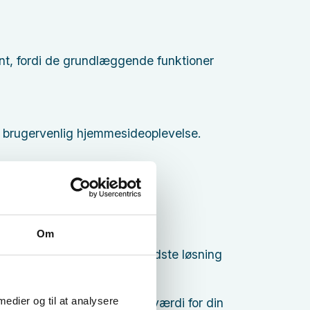
nt, fordi de grundlæggende funktioner
g brugervenlig hjemmesideoplevelse.
Om
e gange er det ikke den bedste løsning
e fits all”.
 medier og til at analysere
en løsning, der giver mest værdi for din