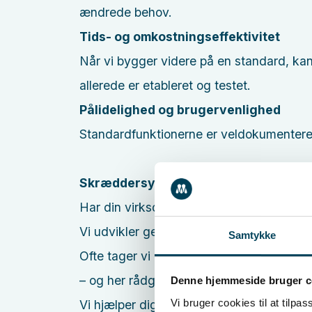
ændrede behov.
Tids- og omkostningseffektivitet
Når vi bygger videre på en standard, ka
allerede er etableret og testet.
Pålidelighed og brugervenlighed
Standardfunktionerne er veldokumentered
Skræddersyede løsninger – når standa
Har din virksomhed behov for en mere spe
Vi udvikler gerne et skræddersyet system
Samtykke
Ofte tager vi udgangspunkt i Umbraco og
– og her rådgiver vi dig ærligt om alternat
Denne hjemmeside bruger c
Vi bruger cookies til at tilpas
Vi hjælper dig med at finde den rette ba