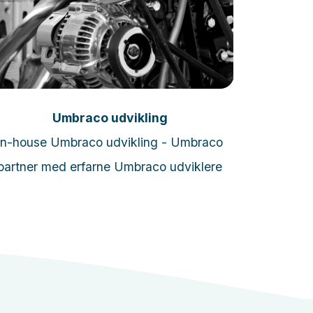
Læs mere
Umbraco udvikling
In-house Umbraco udvikling - Umbraco
Erfarn
partner med erfarne Umbraco udviklere