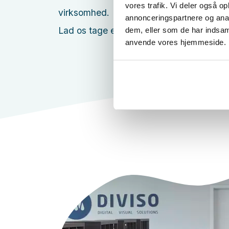
vores trafik. Vi deler også o
virksomhed.
annonceringspartnere og anal
Lad os tage en uforpligtende snak om din
dem, eller som de har indsaml
anvende vores hjemmeside.