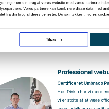
plysninger om din brug af vores website med vores partnere inden
ysepartnere. Vores partnere kan kombinere disse data med andr
e behov og finde den rigtige vej frem.
et fra din brug af deres tjenester. Du samtykker til vores cookie
Tilpas
Professionel webu
Certificeret Umbraco Pa
Hos Diviso har vi mere en
vi er stolte af at være off
vores udviklere er certif