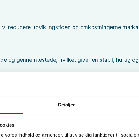
n vi reducere udviklingstiden og omkostningerne marka
e og gennemtestede, hvilket giver en stabil, hurtig o
rden ikke er nok
cialiseret løsning?
, der passer præcist til dine ønsker og forretningsmål.
Detaljer
 bygger specialudviklede funktioner ovenpå. Men nogl
iverne. I webudvikling findes der nemlig ikke en “one siz
ookies
se vores indhold og annoncer, til at vise dig funktioner til sociale
lance mellem standard og custom udvikling – så du får d