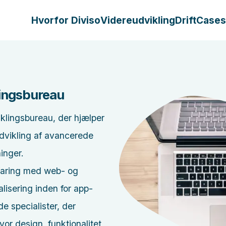
Hvorfor Diviso
Videreudvikling
Drift
Cases
lingsbureau
iklingsbureau, der hjælper
udvikling af avancerede
inger.
rfaring med web- og
lisering inden for app-
e specialister, der
vor design, funktionalitet