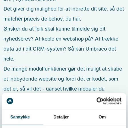
Det giver dig mulighed for at indrette dit site, så det
matcher præcis de behov, du har.
Ønsker du at folk skal kunne tilmelde sig dit
nyhedsbrev? At koble en webshop på? At trække
data ud i dit CRM-system? Så kan Umbraco det
hele.
De mange modulfunktioner gør det muligt at skabe
et indbydende website og fordi det er kodet, som
det er, så vil det - uanset hvilke moduler du
benytter på hver side - altid tilpasse sig forskellige
typer af enheder, så du ikke mister trafik, fordi din
Samtykke
Detaljer
Om
side ikke er responsiv.