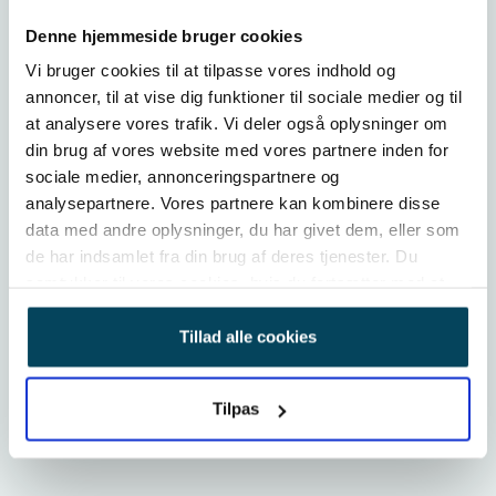
Umbraco har en del muligheder, der gør det nemt
Denne hjemmeside bruger cookies
for dig at arbejde strategisk med
Vi bruger cookies til at tilpasse vores indhold og
søgemaskineoptimering direkte i din back-end. SEO
annoncer, til at vise dig funktioner til sociale medier og til
bliver til stadighed mere og mere vigtigt, hvis du
at analysere vores trafik. Vi deler også oplysninger om
din brug af vores website med vores partnere inden for
ønsker at rangere højt i søgemaskinernes visninger
sociale medier, annonceringspartnere og
og nå ud til dine kunder, så dette burde være en
analysepartnere. Vores partnere kan kombinere disse
data med andre oplysninger, du har givet dem, eller som
afgørende faktor, når du skal vælge platform.
de har indsamlet fra din brug af deres tjenester. Du
Det samme gør sig gældende med de mange
samtykker til vores cookies, hvis du fortsætter med at
anvende vores hjemmeside.
funktioner, der knytter sig til din Google
Tillad alle cookies
Masterkonto, hvor du kan arbejde fokuseret med
social media tags, analyse af dine besøgendes
Tilpas
færden på dit website og med din markedsføring.