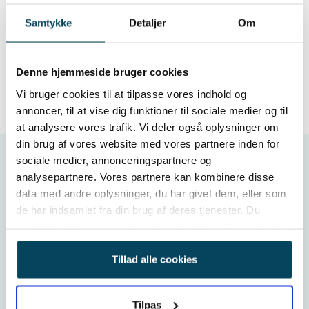
Samtykke
Detaljer
Om
Denne hjemmeside bruger cookies
Vi bruger cookies til at tilpasse vores indhold og
annoncer, til at vise dig funktioner til sociale medier og til
at analysere vores trafik. Vi deler også oplysninger om
din brug af vores website med vores partnere inden for
sociale medier, annonceringspartnere og
Umbraco 17 upgrade
analysepartnere. Vores partnere kan kombinere disse
data med andre oplysninger, du har givet dem, eller som
Få mest muligt ud af dit Umbraco-site ved at holde
de har indsamlet fra din brug af deres tjenester. Du
samtykker til vores cookies, hvis du fortsætter med at
det opdateret med de nyeste versioner og
anvende vores hjemmeside.
funktioner.
Tillad alle cookies
Hvis din løsning kører på en ældre udgave af
Umbraco, kan vi hjælpe dig med at migrere den til
Tilpas