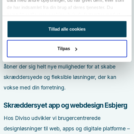
data med andre oplysninger, du har givet dem, eller som
kreativt design for at skabe digitale løsninger, der er
de har indsamlet fra din brug af deres tjenester. Du
hurtige, stabile og lette at bruge.
samtykker til vores cookies, hvis du fortsætter med at
anvende vores hjemmeside.
Udviklingen på webområdet bevæger sig mod mere
Tillad alle cookies
dynamiske, personlige og interaktive oplevelser.
Med nye teknologier som kunstig intelligens,
Tilpas
Progressive Web Apps (PWA) og headless CMS
åbner der sig helt nye muligheder for at skabe
skræddersyede og fleksible løsninger, der kan
vokse med din forretning.
Skræddersyet app og webdesign Esbjerg
Hos Diviso udvikler vi brugercentrerede
designløsninger til web, apps og digitale platforme –