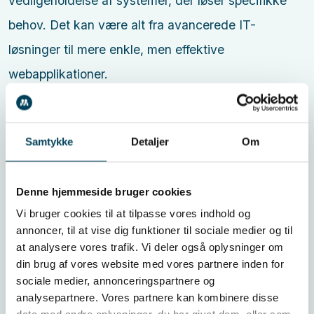
vedligeholdelse af systemer, der løser specifikke
behov. Det kan være alt fra avancerede IT-
løsninger til mere enkle, men effektive
webapplikationer.
Webudvikling Esbjerg
Samtykke
Detaljer
Om
Webudvikling dækker planlægning, design,
udvikling og vedligeholdelse af websites og
Denne hjemmeside bruger cookies
webapplikationer. Det handler ikke kun om det
Vi bruger cookies til at tilpasse vores indhold og
visuelle udtryk, men i lige så høj grad om
annoncer, til at vise dig funktioner til sociale medier og til
at analysere vores trafik. Vi deler også oplysninger om
funktionalitet, hastighed, sikkerhed og
din brug af vores website med vores partnere inden for
brugeroplevelse.
sociale medier, annonceringspartnere og
En dygtig webudvikler forener teknisk indsigt med
analysepartnere. Vores partnere kan kombinere disse