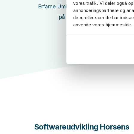
vores trafik. Vi deler også o
Erfarne Umbraco udviklere - vi har fok
annonceringspartnere og anal
på Umbraco platformen
dem, eller som de har indsaml
anvende vores hjemmeside.
Softwareudvikling Horsens