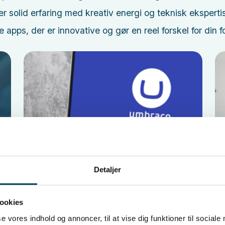
r solid erfaring med kreativ energi og teknisk ekspert
 apps, der er innovative og gør en reel forskel for din f
Detaljer
Læs mere
Umbraco-videreudvikling
ookies
Umbraco-videreudvikling, redesign,
se vores indhold og annoncer, til at vise dig funktioner til sociale