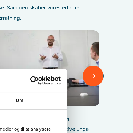
ise. Sammen skaber vores erfarne
orretning.
Læs mere
Om
Udviklingspartner
Erfarne eksperter og kreative unge
Int
 medier og til at analysere