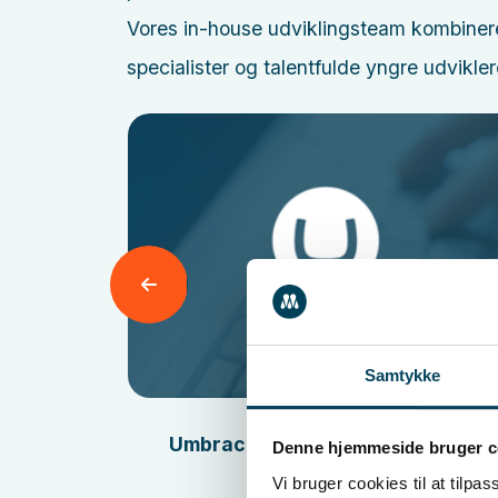
Vores in-house udviklingsteam kombinere
specialister og talentfulde yngre udviklere
Læs mere
Samtykke
Umbraco partner - specialister i
Denne hjemmeside bruger c
desprog
Umbraco
Vi bruger cookies til at tilpas