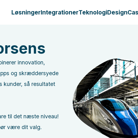
Løsninger
Integrationer
Teknologi
Design
Ca
orsens
binerer innovation,
r apps og skræddersyede
 kunder, så resultatet
re til det næste niveau!
ør være dit valg.