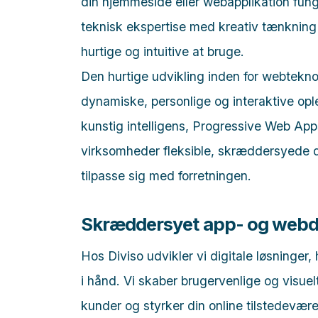
din hjemmeside eller webapplikation fun
teknisk ekspertise med kreativ tænkning fo
hurtige og intuitive at bruge.
Den hurtige udvikling inden for webtekno
dynamiske, personlige og interaktive op
kunstig intelligens, Progressive Web A
virksomheder fleksible, skræddersyede d
tilpasse sig med forretningen.
Skræddersyet app- og webd
Hos Diviso udvikler vi digitale løsninger,
i hånd. Vi skaber brugervenlige og visue
kunder og styrker din online tilstedevære