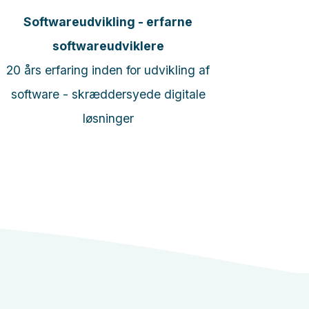
Softwareudvikling - erfarne
softwareudviklere
TVC, Danm
20 års erfaring inden for udvikling af
Veste
software - skræddersyede digitale
løsninger