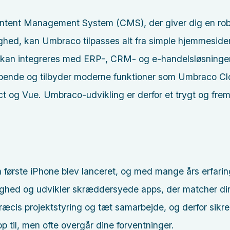
ontent Management System (CMS), der giver dig en robus
lighed, kan Umbraco tilpasses alt fra simple hjemmesider
t kan integreres med ERP-, CRM- og e-handelsløsninge
løbende og tilbyder moderne funktioner som Umbraco C
og Vue. Umbraco-udvikling er derfor et trygt og fremti
 første iPhone blev lanceret, og med mange års erfaring 
kelighed og udvikler skræddersyede apps, der matcher d
æcis projektstyring og tæt samarbejde, og derfor sikre
op til, men ofte overgår dine forventninger.