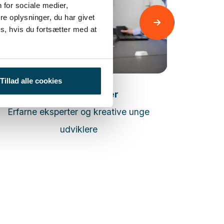
 for sociale medier,
e oplysninger, du har givet
s, hvis du fortsætter med at
Læs mere
Tillad alle cookies
Udviklingspartner
Erfarne eksperter og kreative unge
Native
udviklere