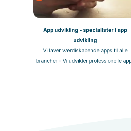
Læs mere
App udvikling - specialister i app
n, Skov A/S
udvikling
Vi laver værdiskabende apps til alle
brancher - Vi udvikler professionelle ap