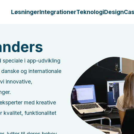
Løsninger
Integrationer
Teknologi
Design
Ca
anders
d speciale i app-udvikling
danske og internationale
vi innovative,
nger.
eksperter med kreative
r kvalitet, funktionalitet
 lytter til deres behov