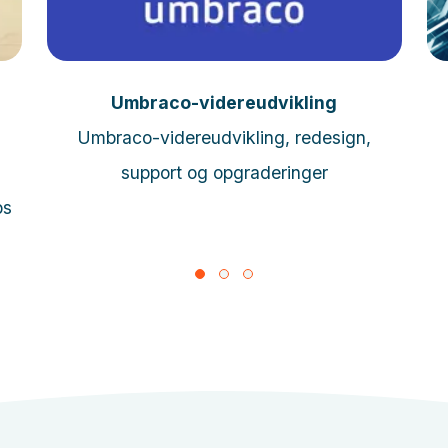
Læs mere
Umbraco-videreudvikling
Umbraco-videreudvikling, redesign,
support og opgraderinger
ps