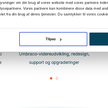
plysninger om din brug af vores website med vores partnere inden
ysepartnere. Vores partnere kan kombinere disse data med andr
et fra din brug af deres tjenester. Du samtykker til vores cookie
Læs mere
Tilpas
Umbraco-videreudvikling
o
Umbraco-videreudvikling, redesign,
e
support og opgraderinger