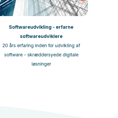
Læs mere
Softwareudvikling - erfarne
Pr
softwareudviklere
Erfarne w
20 års erfaring inden for udvikling af
websites f
software - skræddersyede digitale
løsninger