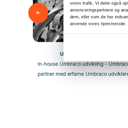
vores trafik. Vi deler også o
annonceringspartnere og anal
dem, eller som de har indsaml
anvende vores hjemmeside.
Læs mere
er
Umbraco udvikling
emer
In-house Umbraco udvikling - Umbrac
partner med erfarne Umbraco udvikler