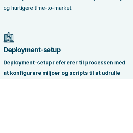
og hurtigere time-to-market.
Deployment-setup
Deployment-setup refererer til processen med
at konfigurere miljøer og scripts til at udrulle
applikationer til produktion.
Det sikrer, at
applikationer kan implementeres pålideligt og
konsistent. For vores kunder betyder det færre
nedetider og en mere stabil driftsoplevelse.