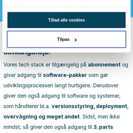
samtykker til vores cookies, hvis du fortsætter med at
anvende vores hjemmeside.
Tillad alle cookies
Tilpas
Divisos tech stack er hjertet af vores
udviklingsmiljø.
Vores tech stack er tilgængelig på
abonnement
og
giver adgang til
software-pakker
som gør
udviklingsprocessen langt hurtigere. Derudover
giver den også adgang til software og systemer,
som håndterer bl.a.
versionsstyring, deployment,
overvågning og meget andet
. Sidst, men ikke
mindst, så giver den også adgang til
3. parts